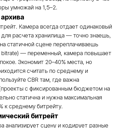
фры умножай на 1,5–2.
 архива
битрейт. Камера всегда отдает одинаковый
н для расчета хранилища — точно знаешь,
 на статичной сцене переплачиваешь
e bitrate) — переменный, камера повышает
покое. Экономит 20–40% места, но
иходится считать по среднему и
пользуйте CBR там, где важна
(проекты с фиксированным бюджетом на
тельно статична и нужна максимальная
% к среднему битрейту.
амический битрейт
ра анализирует сцену и кодирует разные