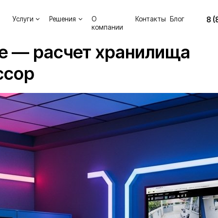
8 (800) 302-34-
уги
Решения
О
Контакты
Блог
компании
е — расчет хранилища
ссор