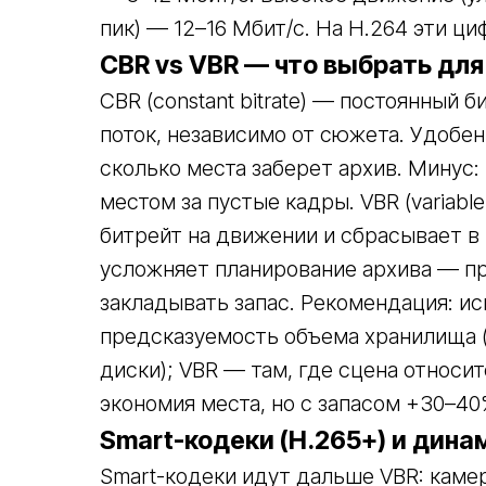
пик) — 12–16 Мбит/с. На H.264 эти ци
CBR vs VBR — что выбрать для
CBR (constant bitrate) — постоянный 
поток, независимо от сюжета. Удобе
сколько места заберет архив. Минус:
местом за пустые кадры. VBR (variabl
битрейт на движении и сбрасывает в 
усложняет планирование архива — пр
закладывать запас. Рекомендация: ис
предсказуемость объема хранилища 
диски); VBR — там, где сцена относи
экономия места, но с запасом +30–40
Smart-кодеки (H.265+) и дин
Smart-кодеки идут дальше VBR: каме