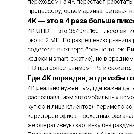
переходом на 4K перестает работать.
процессору, объем архива, сетевая на
4K — это в 4 раза больше пикс
4K UHD — это 3840×2160 пикселей, ил
около 2 МП. По разрешению разница 
содержит вчетверо больше точек. Би
кодеки и smart-сжатие), но в среднем
HD при сопоставимом FPS и сюжете.
Где 4K оправдан, а где избыт
4K реально нужен там, где важна дет
распознаванием автомобильных номе
купюр и лица клиентов), периметр со
коридоров офиса, проходных без анал
же оперативную картинку без раздува