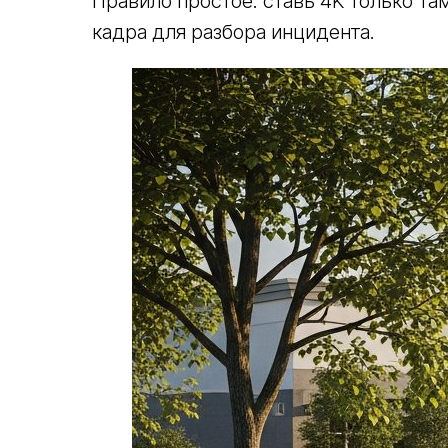
Правило простое: ставь 4K только та
кадра для разбора инцидента.