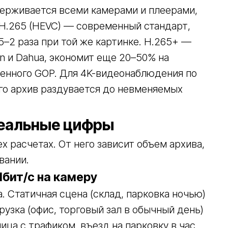
держивается всеми камерами и плеерами,
 H.265 (HEVC) — современный стандарт,
,5–2 раза при той же картинке. H.265+ —
n и Dahua, экономит еще 20–50% на
еменного GOP. Для 4K-видеонаблюдения по
го архив раздувается до невменяемых
реальные цифры
х расчетах. От него зависит объем архива,
вании.
Мбит/с на камеру
. Статичная сцена (склад, парковка ночью)
рузка (офис, торговый зал в обычный день)
ица с трафиком, въезд на парковку в час