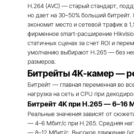
H.264 (AVC) — старый стандарт, под
но дает на 30–50% больший битрейт.
экономит место и сетевой трафик в 1
фирменное smart-расширение Hikvisio
статичных сценах за счет ROI и пер
умолчанию выбирают H.265 — без не
размеров.
Битрейты 4K-камер — 
Битрейт — главная переменная во все
нагрузка на сеть и CPU при декодиро
Битрейт 4K при H.265 — 6–16 
Реальные значения зависят от сюжета
— 4–6 Мбит/с при H.265. Средняя наг
— 8–12 Мбит/с. Высокое движение (ул