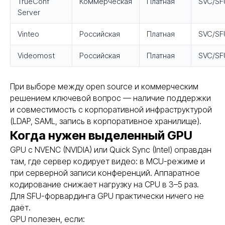
TrueConf
Коммерческая
Платная
SVC/SF
Server
Vinteo
Российская
Платная
SVC/SF
Videomost
Российская
Платная
SVC/SF
При выборе между open source и коммерческим
решением ключевой вопрос — наличие поддержки
и совместимость с корпоративной инфраструктурой
(LDAP, SAML, запись в корпоративное хранилище).
Когда нужен выделенный GPU
GPU с NVENC (NVIDIA) или Quick Sync (Intel) оправдан
там, где сервер кодирует видео: в MCU-режиме и
при серверной записи конференций. Аппаратное
кодирование снижает нагрузку на CPU в 3–5 раз.
Для SFU-форвардинга GPU практически ничего не
даёт.
GPU полезен, если: