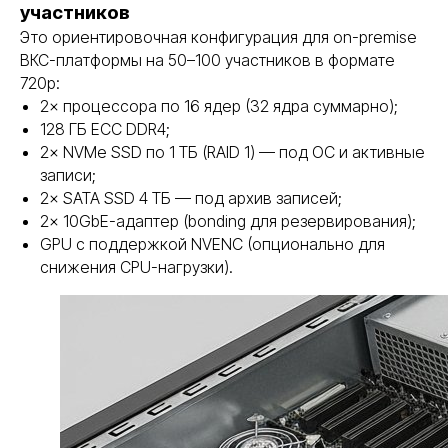
участников
Это ориентировочная конфигурация для on-premise
ВКС-платформы на 50–100 участников в формате
720p:
2× процессора по 16 ядер (32 ядра суммарно);
128 ГБ ECC DDR4;
2× NVMe SSD по 1 ТБ (RAID 1) — под ОС и активные
записи;
2× SATA SSD 4 ТБ — под архив записей;
2× 10GbE-адаптер (bonding для резервирования);
GPU с поддержкой NVENC (опционально для
снижения CPU-нагрузки).