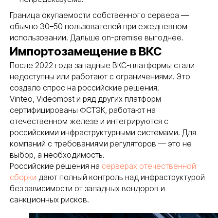
Ваш номер
Граница окупаемости собственного сервера —
обычно 30–50 пользователей при ежедневном
+7
использовании. Дальше on-premise выгоднее.
Импортозамещение в ВКС
Add file
После 2022 года западные ВКС-платформы стали
Я даю согласие на обработку персональных
недоступны или работают с ограничениями. Это
данных в соответствии с
политикой
создало спрос на российские решения.
конфиденциальности
Vinteo, Videomost и ряд других платформ
сертифицированы ФСТЭК, работают на
Оставить заявку
отечественном железе и интегрируются с
российскими инфраструктурными системами. Для
В реестре
проверен
компаний с требованиями регуляторов — это не
поставщи
выбор, а необходимость.
Российские решения на
серверах отечественной
сборки
дают полный контроль над инфраструктурой
без зависимости от западных вендоров и
санкционных рисков.