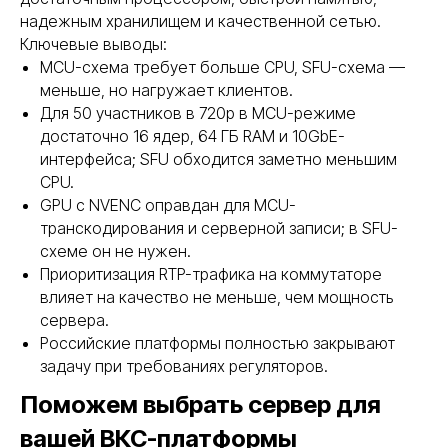
Сетевое оборудование
надежным хранилищем и качественной сетью.
Пользовательское оборудование
Ключевые выводы:
Системы безопасности и СКУД
MCU-схема требует больше CPU, SFU-схема —
меньше, но нагружает клиентов.
Политика конфиденциальности
Договор оферты ТКТД
Для 50 участников в 720p в MCU-режиме
© 2026 ООО «Торговая компания ТЕСТ-ДРАЙВ». Все права
достаточно 16 ядер, 64 ГБ RAM и 10GbE-
защищены. Serverzilla — коммерческое обозначение ООО
«ТКТД»
интерфейса; SFU обходится заметно меньшим
Адрес: 160001, Вологодская область, городской округ город
CPU.
Вологда, город Вологда, улица Мира, дом 40, помещение 4
GPU с NVENC оправдан для MCU-
ОГРН: 1233500000502
ИНН: 3525484526
транскодирования и серверной записи; в SFU-
Сделано в Rhino
схеме он не нужен.
Приоритизация RTP-трафика на коммутаторе
влияет на качество не меньше, чем мощность
сервера.
Российские платформы полностью закрывают
задачу при требованиях регуляторов.
Поможем выбрать сервер для
вашей ВКС-платформы