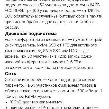
видеопотоков. На 50 участников достаточно 64 ГБ
ECC DDR4. При 100 участниках и более — от 128 ГБ.
ECC обязательна: случайный битовый сбой в памяти
при видеообработке дает артефакты или обрыв
сессии.
Дисковая подсистема
Если конференции записываются — нужен быстрый
диск под запись. NVMe SSD от 1 ТБ для активного
хранилища записей, SATA SSD или HDD — для
архива. При 50 участниках в 720p запись одной
часовой конференции занимает 2–6 ГБ в
зависимости от количества потоков и формата.
Сеть
Сетевой интерфейс — часто недооцениваемый
параметр. На 50 участников суммарный трафик в
обоих направлениях может достигать 500 Мбит/с–1
Гбит/с при FullHD. Нужен:
10GbE-адаптер как минимум;
приоритизация RTP-трафика на коммутаторе —