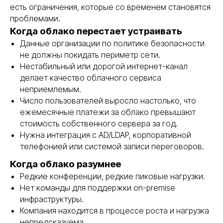
есть ограничения, которые со временем становятся
проблемами.
Когда облако перестает устраивать
Данные организации по политике безопасности
не должны покидать периметр сети.
Нестабильный или дорогой интернет-канал
делает качество облачного сервиса
{ свяжитесь с нами }
Остались вопросы?
неприемлемым.
Оставьте заявку и мы
Число пользователей выросло настолько, что
ежемесячные платежи за облако превышают
свяжемся с вами в
стоимость собственного сервера за год.
ближайшее время
Нужна интеграция с AD/LDAP, корпоративной
телефонией или системой записи переговоров.
Заполните форму, и мы проведём
бесплатный аудит: проверим серверы, сети
и системы безопасности, определим риски
Когда облако разумнее
и предложим план перехода на
Редкие конференции, редкие пиковые нагрузки.
отечественное оборудование.
Нет команды для поддержки on-premise
инфраструктуры.
Ваше имя
Компания находится в процессе роста и нагрузка
непредсказуема.