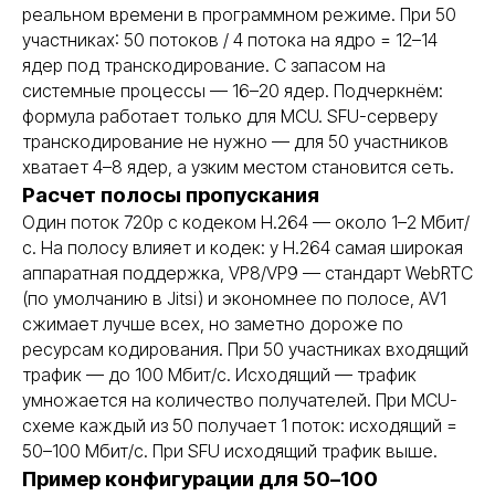
реальном времени в программном режиме. При 50
участниках: 50 потоков / 4 потока на ядро = 12–14
ядер под транскодирование. С запасом на
системные процессы — 16–20 ядер. Подчеркнём:
формула работает только для MCU. SFU-серверу
транскодирование не нужно — для 50 участников
хватает 4–8 ядер, а узким местом становится сеть.
Расчет полосы пропускания
Один поток 720p с кодеком H.264 — около 1–2 Мбит/
с. На полосу влияет и кодек: у H.264 самая широкая
аппаратная поддержка, VP8/VP9 — стандарт WebRTC
(по умолчанию в Jitsi) и экономнее по полосе, AV1
сжимает лучше всех, но заметно дороже по
ресурсам кодирования. При 50 участниках входящий
трафик — до 100 Мбит/с. Исходящий — трафик
умножается на количество получателей. При MCU-
схеме каждый из 50 получает 1 поток: исходящий =
50–100 Мбит/с. При SFU исходящий трафик выше.
Пример конфигурации для 50–100