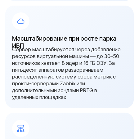
свяжемся с вами в
ближайшее время
Заполните форму, и мы проведём
бесплатный аудит: проверим серверы, сети
и системы безопасности, определим риски
и предложим план перехода на
отечественное оборудование.
Ваше имя
Ваш номер
+7
Add file
Я даю согласие на обработку персональных
данных в соответствии с
политикой
конфиденциальности
Оставить заявку