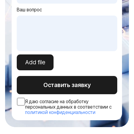
Оборудование
Оборудование для инф. безопасности
Мультимедийные решения
Системы электроснабжения
Видеонаблюдение
Оборудование для ЦОД
Источник бесперебойного питания
Серверное оборудование
Системы хранения данных
Сетевое оборудование
Пользовательское оборудование
Системы безопасности и СКУД
Политика конфиденциальности
Договор оферты ТКТД
© 2026 ООО «Торговая компания ТЕСТ-ДРАЙВ». Все права
защищены. Serverzilla — коммерческое обозначение ООО
«ТКТД»
Адрес: 160001, Вологодская область, городской округ город
Вологда, город Вологда, улица Мира, дом 40, помещение 4
ОГРН: 1233500000502
ИНН: 3525484526