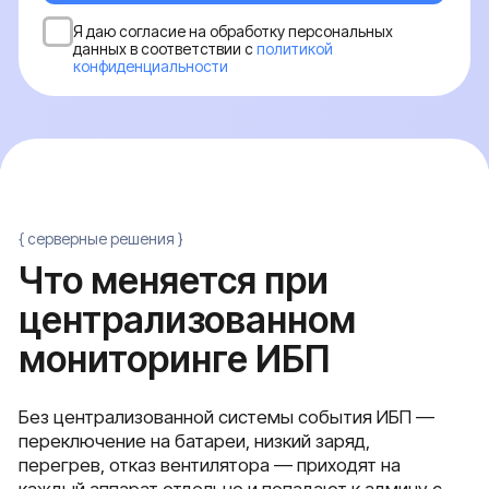
Без централизованной системы события ИБП —
переключение на батареи, низкий заряд,
перегрев, отказ вентилятора — приходят на
каждый аппарат отдельно и попадают к админу с
задержкой. Централизованный мониторинг
собирает события со всех ИБП в одну панель и
шлет уведомления в реальном времени
Развёртывание серв
мониторинга
Оснащение ИБП SNMP-картами
Cтавим SNMP-карту в каждый ИБП с
Разворачиваем сервер мони
поддержкой SNMP v2c и v3 для
Zabbix, PRTG, NetXMS или W
шифрованного канала
ваши требования