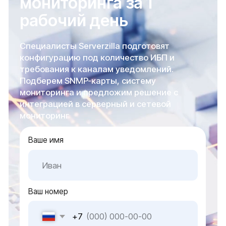
проверенных
поставщиков
Услуги
Модернизация IT-инфраструктуры
Инженерные системы
Импортозамещение
Подбор серверного оборудования
Решения
Серверное оборудование для госучреждений
Серверное оборудование для коммерческих
организаций
Серверное оборудование для
интеграторов и партнеров
О нас
О компании
Контакты
Блог
Карта сайта