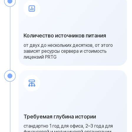
ресурсов виртуальной машины — до 30–50
источников хватает 8 ядер и 16 ГБ ОЗУ. За
пятьдесят аппаратов разворачиваем
распределенную систему сбора метрик с
прокси-серверами Zabbix или
дополнительными зондами PRTG в
удаленных площадках
Удаленное сопровождение и
плановый аудит
Удаленное сопровождение держим на
постоянной связи. Раз в квартал проводим
аудит: обновляем шаблоны метрик,
проверяем работу уведомлений тестовыми
событиями, оптимизируем хранение истории.
По итогам обновляем регламент
реагирования с учетом фактической
статистики срабатываний