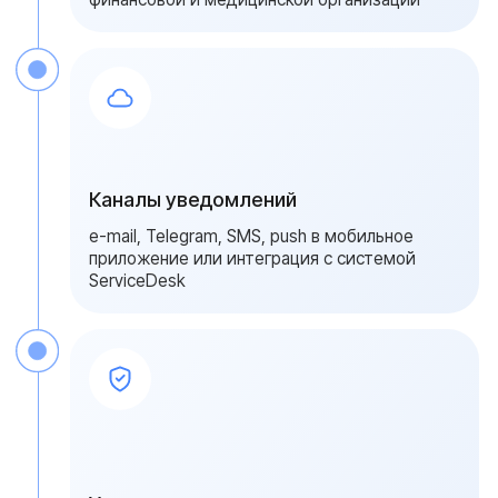
{ свяжитесь с нами }
Получите расчет
мониторинга за 1
рабочий день
Специалисты Serverzilla подготовят
конфигурацию под количество ИБП и
требования к каналам уведомлений.
Подберем SNMP-карты, систему
мониторинга и предложим решение с
интеграцией в серверный и сетевой
мониторинг
Ваше имя
Ваш номер
+7
Ваш вопрос