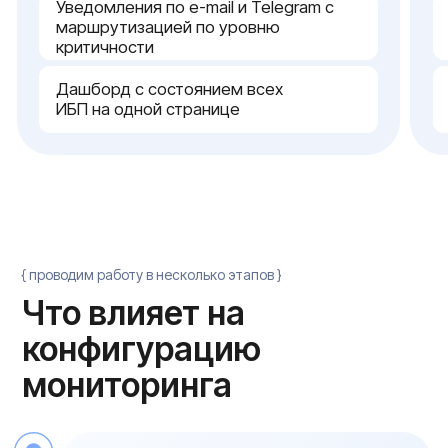
{ характеристики }
Технический сервис и внедрение
под ключ
Настройка и ввод в эксплуатацию
Инженеры Serverzilla ставят SNMP-карты в
источники питания, разворачивают сервер и
сдают систему в работу — с готовыми
шаблонами метрик, проверенными
уведомлениями и дашбордом со всеми
устройствами. После пусконаладки передаем
runbook с регламентом реагирования на
события и контактами поддержки
Масштабирование при росте парка
ИБП
Сервер масштабируется через добавление