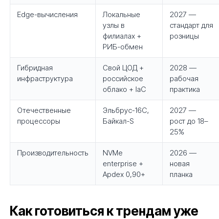
Edge-вычисления
Локальные
2027 —
узлы в
стандарт для
филиалах +
розницы
РИБ-обмен
Гибридная
Свой ЦОД +
2028 —
инфраструктура
российское
рабочая
облако + IaC
практика
Отечественные
Эльбрус-16С,
2027 —
процессоры
Байкал-S
рост до 18–
25%
Производительность
NVMe
2026 —
enterprise +
новая
Apdex 0,90+
планка
Как готовиться к трендам уже
{ свяжитесь с нами }