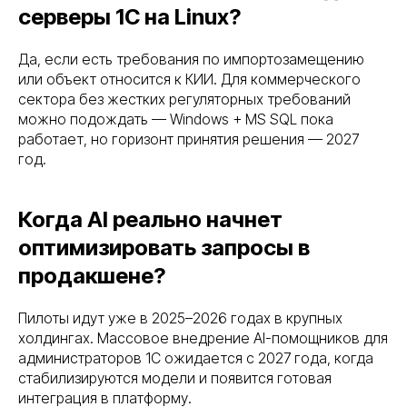
серверы 1С на Linux?
Контакты
Блог
Карта сайта
Да, если есть требования по импортозамещению
или объект относится к КИИ. Для коммерческого
Оборудование
сектора без жестких регуляторных требований
Оборудование для инф. безопасности
можно подождать — Windows + MS SQL пока
Мультимедийные решения
работает, но горизонт принятия решения — 2027
Системы электроснабжения
год.
Видеонаблюдение
Оборудование для ЦОД
Источник бесперебойного питания
Когда AI реально начнет
Серверное оборудование
оптимизировать запросы в
Системы хранения данных
продакшене?
Сетевое оборудование
Пользовательское оборудование
Системы безопасности и СКУД
Пилоты идут уже в 2025–2026 годах в крупных
холдингах. Массовое внедрение AI-помощников для
администраторов 1С ожидается с 2027 года, когда
Политика конфиденциальности
Договор оферты ТКТД
© 2026 ООО «Торговая компания ТЕСТ-ДРАЙВ». Все права
стабилизируются модели и появится готовая
защищены. Serverzilla — коммерческое обозначение ООО
интеграция в платформу.
«ТКТД»