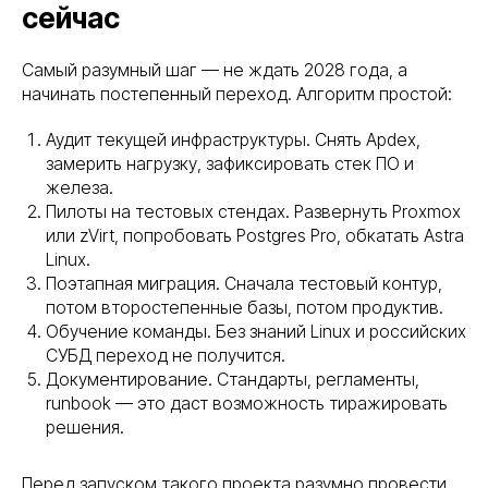
сейчас
Остались вопросы?
Оставьте заявку и мы
Самый разумный шаг — не ждать 2028 года, а
свяжемся с вами в
начинать постепенный переход. Алгоритм простой:
ближайшее время
Аудит текущей инфраструктуры. Снять Apdex,
Заполните форму, и мы проведём
замерить нагрузку, зафиксировать стек ПО и
бесплатный аудит: проверим серверы, сети
и системы безопасности, определим риски
железа.
и предложим план перехода на
Пилоты на тестовых стендах. Развернуть Proxmox
отечественное оборудование.
или zVirt, попробовать Postgres Pro, обкатать Astra
Linux.
Ваше имя
Поэтапная миграция. Сначала тестовый контур,
потом второстепенные базы, потом продуктив.
Обучение команды. Без знаний Linux и российских
Ваш номер
СУБД переход не получится.
Документирование. Стандарты, регламенты,
+7
runbook — это даст возможность тиражировать
решения.
Add file
Перед запуском такого проекта разумно провести
Я даю согласие на обработку персональных