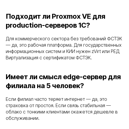
Адрес: 160001, Вологодская область, городской округ город
Вологда, город Вологда, улица Мира, дом 40, помещение 4
Подходит ли Proxmox VE для
ОГРН: 1233500000502
ИНН: 3525484526
Сделано в Rhino
production-серверов 1С?
Для коммерческого сектора без требований ФСТЭК
— да, это рабочая платформа. Для государственных
информационных систем и КИИ нужен zVirt или РЕД
Виртуализация с сертификатом ФСТЭК.
Имеет ли смысл edge-сервер для
филиала на 5 человек?
Если филиал часто теряет интернет — да, это
страховка от простоя. Если связь стабильная —
облако с тонкими клиентами окажется дешевле в
обслуживании.