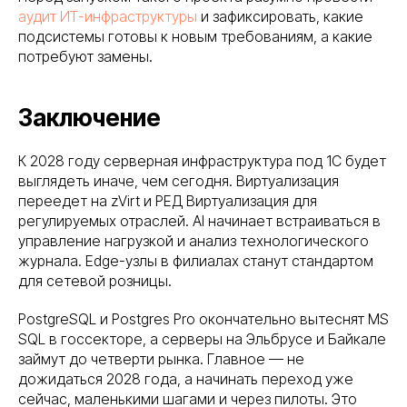
данных в соответствии с
политикой
аудит ИТ-инфраструктуры
и зафиксировать, какие
конфиденциальности
подсистемы готовы к новым требованиям, а какие
потребуют замены.
Оставить заявку
В реестре
Заключение
проверен
поставщи
К 2028 году серверная инфраструктура под 1С будет
выглядеть иначе, чем сегодня. Виртуализация
переедет на zVirt и РЕД Виртуализация для
регулируемых отраслей. AI начинает встраиваться в
управление нагрузкой и анализ технологического
журнала. Edge-узлы в филиалах станут стандартом
Телефон
для сетевой розницы.
8 (800) 302-34-73
PostgreSQL и Postgres Pro окончательно вытеснят MS
SQL в госсекторе, а серверы на Эльбрусе и Байкале
займут до четверти рынка. Главное — не
дожидаться 2028 года, а начинать переход уже
сейчас, маленькими шагами и через пилоты. Это
Почта для входящих