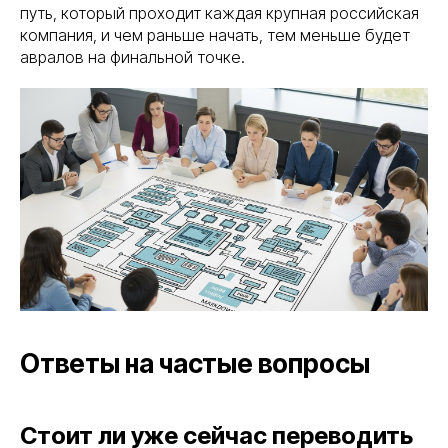
обращений:
info@serverzilla.ru
путь, который проходит каждая крупная российская
компания, и чем раньше начать, тем меньше будет
авралов на финальной точке.
Рейтинг компании
В реестре
проверенных
поставщиков
Услуги
Модернизация IT-инфраструктуры
Инженерные системы
Импортозамещение
Подбор серверного оборудования
Решения
Серверное оборудование для госучреждений
Серверное оборудование для коммерческих
организаций
Ответы на частые вопросы
Серверное оборудование для
интеграторов и партнеров
О нас
Стоит ли уже сейчас переводить
О компании