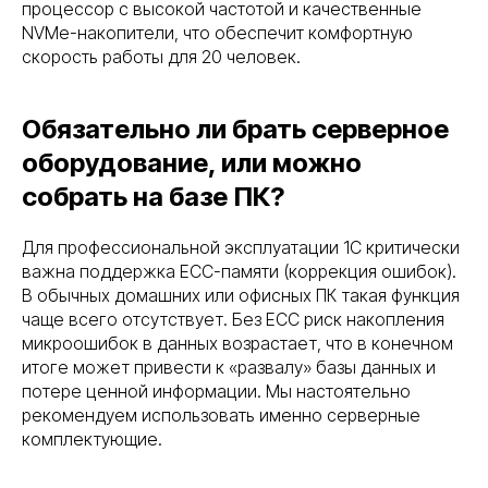
процессор с высокой частотой и качественные
Серверное оборудование
NVMe-накопители, что обеспечит комфортную
Системы хранения данных
скорость работы для 20 человек.
Сетевое оборудование
Пользовательское оборудование
Системы безопасности и СКУД
Обязательно ли брать серверное
оборудование, или можно
Политика конфиденциальности
Договор оферты ТКТД
собрать на базе ПК?
© 2026 ООО «Торговая компания ТЕСТ-ДРАЙВ». Все права
защищены. Serverzilla — коммерческое обозначение ООО
«ТКТД»
Для профессиональной эксплуатации 1С критически
Адрес: 160001, Вологодская область, городской округ город
Вологда, город Вологда, улица Мира, дом 40, помещение 4
важна поддержка ECC-памяти (коррекция ошибок).
В обычных домашних или офисных ПК такая функция
ОГРН: 1233500000502
ИНН: 3525484526
чаще всего отсутствует. Без ECC риск накопления
Сделано в Rhino
микроошибок в данных возрастает, что в конечном
итоге может привести к «развалу» базы данных и
потере ценной информации. Мы настоятельно
рекомендуем использовать именно серверные
комплектующие.