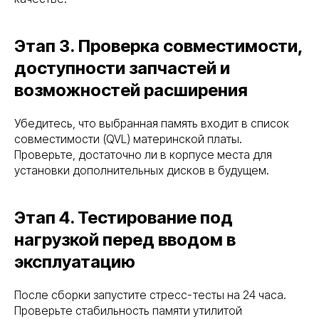
Этап 3. Проверка совместимости,
Телефон
8 (800) 302-34-73
доступности запчастей и
возможностей расширения
Убедитесь, что выбранная память входит в список
совместимости (QVL) материнской платы.
Почта для входящих
Проверьте, достаточно ли в корпусе места для
обращений:
info@serverzilla.ru
установки дополнительных дисков в будущем.
Рейтинг компании
В реестре
Этап 4. Тестирование под
проверенных
поставщиков
нагрузкой перед вводом в
эксплуатацию
Услуги
Модернизация IT-инфраструктуры
После сборки запустите стресс-тесты на 24 часа.
Инженерные системы
Проверьте стабильность памяти утилитой
Импортозамещение