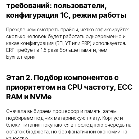
требований: пользователи,
Ваше имя
конфигурация 1С, режим работы
Ваш номер
Прежде чем смотреть прайсы, четко зафиксируйте:
сколько человек будет работать одновременно и
+7
какая конфигурация (БП, УТ или ERP) используется.
ERP требует в 1.5 раза больше памяти, чем
Add file
Бухгалтерия.
Я даю согласие на обработку персональных
данных в соответствии с
политикой
Этап 2. Подбор компонентов с
конфиденциальности
приоритетом на CPU частоту, ECC
Оставить заявку
RAM и NVMe
В реестре
проверен
Сначала выбираем процессор и память, затем
поставщи
подбираем под них материнскую плату. Корпус и
блоки питания покупаются в последнюю очередь на
остаток бюджета, но без фанатичной экономии на
качестве.