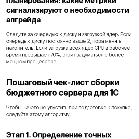
планирования: какие метрики
сигнализируют о необходимости
апгрейда
Следите за очередью к диску и загрузкой ядер. Если
очередь к диску постоянно выше 2, пора менять
накопитель. Если загрузка всех ядер CPU в рабочее
время превышает 70%, стоит задуматься о более
мощном процессоре.
{ свяжитесь с нами }
Остались вопросы?
Пошаговый чек-лист сборки
Оставьте заявку и мы
свяжемся с вами в
бюджетного сервера для 1С
ближайшее время
Чтобы ничего не упустить при подготовке к покупке,
Заполните форму, и мы проведём
следуйте этому алгоритму.
бесплатный аудит: проверим серверы, сети
и системы безопасности, определим риски
и предложим план перехода на
отечественное оборудование.
Этап 1. Определение точных