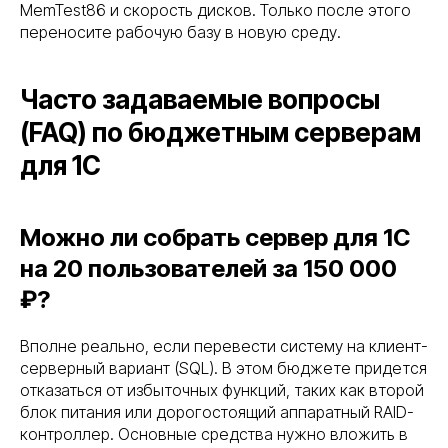
MemTest86 и скорость дисков. Только после этого
Подбор серверного оборудования
переносите рабочую базу в новую среду.
Решения
Серверное оборудование для госучреждений
Часто задаваемые вопросы
Серверное оборудование для коммерческих
организаций
(FAQ) по бюджетным серверам
Серверное оборудование для
интеграторов и партнеров
для 1С
О нас
О компании
Контакты
Можно ли собрать сервер для 1С
Блог
на 20 пользователей за 150 000
Карта сайта
₽?
Оборудование
Оборудование для инф. безопасности
Вполне реально, если перевести систему на клиент-
Мультимедийные решения
серверный вариант (SQL). В этом бюджете придется
Системы электроснабжения
отказаться от избыточных функций, таких как второй
Видеонаблюдение
блок питания или дорогостоящий аппаратный RAID-
Оборудование для ЦОД
контроллер. Основные средства нужно вложить в
Источник бесперебойного питания