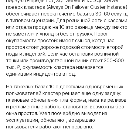
первую очередь под SQL Server и 1С. SQL Server
поверх кластера (Always On Failover Cluster Instance)
обеспечивает переключение базы за 30–60 секунд
в типовом сценарии. Для розничной сети с кассами
или отдела продаж на 1С это разница между «никто
не заметил» и «полдня без отгрузок». Порог
окупаемости простой: имеет смысл, когда час
простоя стоит дороже годовой стоимости второй
ноды и лицензий. Если час остановки розничной
точки или производственной линии стоит 200–500
тыс. ₽, окупаемость кластера измеряется
единицами инцидентов в год.
На тяжёлых базах 1С с десятками одновременных
пользователей кластер решает ещё одну задачу:
плановые обновления платформы, накатка релизов
и регламентные работы становятся возможны без
окна простоя. Узел поочерёдно выводят из
эксплуатации, обновляют, возвращают -
пользователи работают непрерывно.