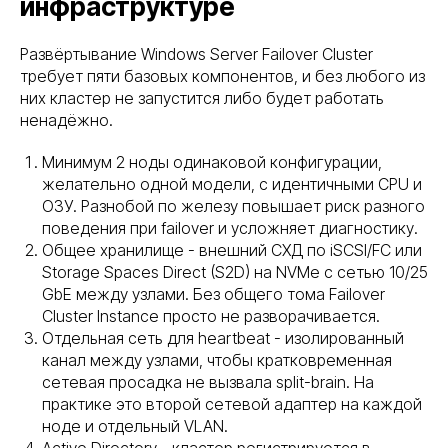
инфраструктуре
Развёртывание Windows Server Failover Cluster
требует пяти базовых компонентов, и без любого из
них кластер не запустится либо будет работать
ненадёжно.
Минимум 2 ноды одинаковой конфигурации,
желательно одной модели, с идентичными CPU и
ОЗУ. Разнобой по железу повышает риск разного
поведения при failover и усложняет диагностику.
Общее хранилище - внешний СХД по iSCSI/FC или
Storage Spaces Direct (S2D) на NVMe с сетью 10/25
GbE между узлами. Без общего тома Failover
Cluster Instance просто не разворачивается.
Отдельная сеть для heartbeat - изолированный
канал между узлами, чтобы кратковременная
сетевая просадка не вызвала split-brain. На
практике это второй сетевой адаптер на каждой
ноде и отдельный VLAN.