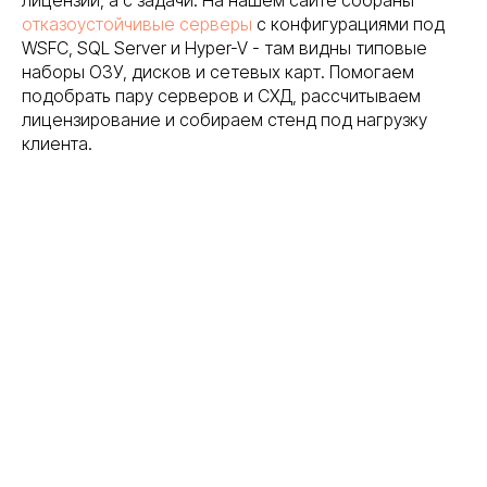
отказоустойчивые серверы
с конфигурациями под
WSFC, SQL Server и Hyper-V - там видны типовые
наборы ОЗУ, дисков и сетевых карт. Помогаем
подобрать пару серверов и СХД, рассчитываем
лицензирование и собираем стенд под нагрузку
клиента.
{ свяжитесь с нами }
Остались вопросы?
Оставьте заявку и мы
свяжемся с вами в
ближайшее время
Заполните форму, и мы проведём