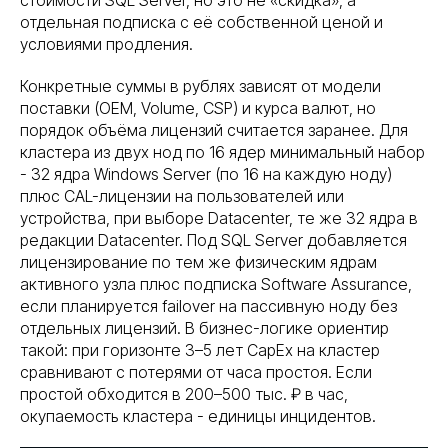
стоимости SQL Server, но это не «скидка», а
отдельная подписка с её собственной ценой и
условиями продления.
Конкретные суммы в рублях зависят от модели
поставки (OEM, Volume, CSP) и курса валют, но
порядок объёма лицензий считается заранее. Для
кластера из двух нод по 16 ядер минимальный набор
- 32 ядра Windows Server (по 16 на каждую ноду)
плюс CAL-лицензии на пользователей или
устройства, при выборе Datacenter, те же 32 ядра в
редакции Datacenter. Под SQL Server добавляется
лицензирование по тем же физическим ядрам
активного узла плюс подписка Software Assurance,
если планируется failover на пассивную ноду без
отдельных лицензий. В бизнес-логике ориентир
такой: при горизонте 3–5 лет CapEx на кластер
сравнивают с потерями от часа простоя. Если
простой обходится в 200–500 тыс. ₽ в час,
окупаемость кластера - единицы инцидентов.