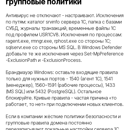
групповые политики
Антивирус не отключают - настраивают. Исключения
по путям: каталог srvinfo сервера 1С, папка с базами
СУБД, журналы транзакций, временные файлы 1С
под профилем USR1CV8. Исключения по процессам:
ragent.exe, rmngr.exe, rphost.exe со стороны 1С;
sqlservr.exe со стороны MS SQL. В Windows Defender
добавьте те же исключения через Set-MpPreference
-ExclusionPath и -ExclusionProcess.
Брандмауэр Windows: оставьте входящие правила
только для нужных портов - 1540 (агент 1С), 1541
(менеджер), 1560–1591 (рабочие процессы), 1433
(MS SQL) или 5432 (PostgreSQL). Остальное
блокируйте. Кривые правила - частая причина «то
работает, то нет» при подключении новых клиентов.
Если в компании жёсткие политики безопасности и
групповые правила домена постоянно
перезаписывают локальные настройки сервера 1С,