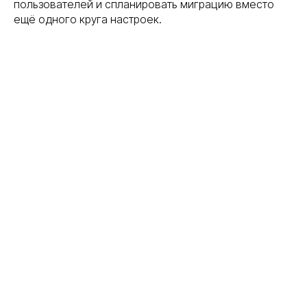
пользователей и спланировать миграцию вместо
ещё одного круга настроек.
{ свяжитесь с нами }
Остались вопросы?
Оставьте заявку и мы
свяжемся с вами в
ближайшее время
Заполните форму, и мы проведём
бесплатный аудит: проверим серверы, сети
и системы безопасности, определим риски
и предложим план перехода на
отечественное оборудование.