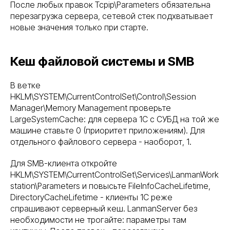
После любых правок Tcpip\Parameters обязательна
перезагрузка сервера, сетевой стек подхватывает
новые значения только при старте.
Кеш файловой системы и SMB
В ветке
HKLM\SYSTEM\CurrentControlSet\Control\Session
Manager\Memory Management проверьте
LargeSystemCache: для сервера 1С с СУБД на той же
машине ставьте 0 (приоритет приложениям). Для
отдельного файлового сервера - наоборот, 1.
Для SMB-клиента откройте
HKLM\SYSTEM\CurrentControlSet\Services\LanmanWork
station\Parameters и повысьте FileInfoCacheLifetime,
DirectoryCacheLifetime - клиенты 1С реже
спрашивают серверный кеш. LanmanServer без
необходимости не трогайте: параметры там