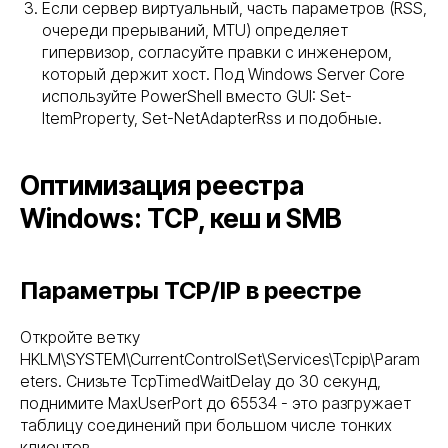
Если сервер виртуальный, часть параметров (RSS,
очереди прерываний, MTU) определяет
гипервизор, согласуйте правки с инженером,
который держит хост. Под Windows Server Core
используйте PowerShell вместо GUI: Set-
ItemProperty, Set-NetAdapterRss и подобные.
Оптимизация реестра
Windows: TCP, кеш и SMB
Параметры TCP/IP в реестре
Откройте ветку
HKLM\SYSTEM\CurrentControlSet\Services\Tcpip\Param
eters. Снизьте TcpTimedWaitDelay до 30 секунд,
поднимите MaxUserPort до 65534 - это разгружает
таблицу соединений при большом числе тонких
клиентов.