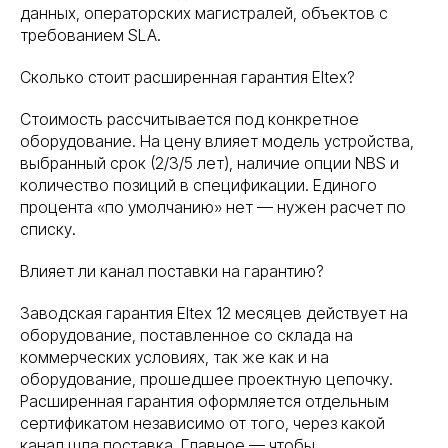
данных, операторских магистралей, объектов с
защищены. Serverzilla — коммерческое обозначение ООО
«ТКТД»
требованием SLA.
Адрес: 160001, Вологодская область, городской округ город
Вологда, город Вологда, улица Мира, дом 40, помещение 4
Сколько стоит расширенная гарантия Eltex?
ОГРН: 1233500000502
ИНН: 3525484526
Сделано в Rhino
Стоимость рассчитывается под конкретное
оборудование. На цену влияет модель устройства,
выбранный срок (2/3/5 лет), наличие опции NBS и
количество позиций в спецификации. Единого
процента «по умолчанию» нет — нужен расчет по
списку.
Влияет ли канал поставки на гарантию?
Заводская гарантия Eltex 12 месяцев действует на
оборудование, поставленное со склада на
коммерческих условиях, так же как и на
оборудование, прошедшее проектную цепочку.
Расширенная гарантия оформляется отдельным
сертификатом независимо от того, через какой
канал шла поставка. Главное — чтобы