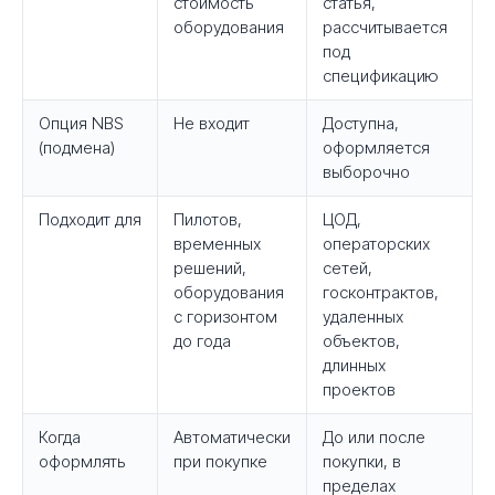
стоимость
статья,
оборудования
рассчитывается
под
спецификацию
Опция NBS
Не входит
Доступна,
(подмена)
оформляется
выборочно
Подходит для
Пилотов,
ЦОД,
временных
операторских
решений,
сетей,
оборудования
госконтрактов,
с горизонтом
удаленных
до года
объектов,
длинных
проектов
Когда
Автоматически
До или после
оформлять
при покупке
покупки, в
пределах