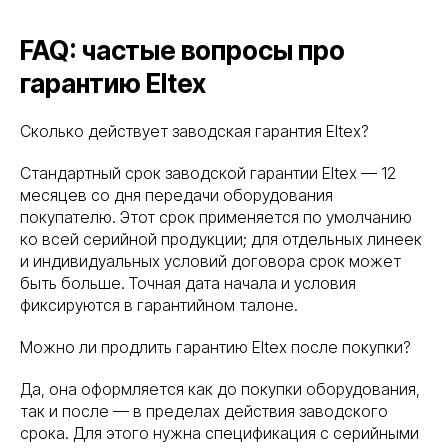
Почта для входящих
обращений:
FAQ: частые вопросы про
info@serverzilla.ru
гарантию Eltex
Рейтинг компании
В реестре
проверенных
Сколько действует заводская гарантия Eltex?
поставщиков
Стандартный срок заводской гарантии Eltex — 12
Услуги
месяцев со дня передачи оборудования
Модернизация IT-инфраструктуры
покупателю. Этот срок применяется по умолчанию
Инженерные системы
ко всей серийной продукции; для отдельных линеек
Импортозамещение
и индивидуальных условий договора срок может
Подбор серверного оборудования
быть больше. Точная дата начала и условия
фиксируются в гарантийном талоне.
Решения
Серверное оборудование для госучреждений
Можно ли продлить гарантию Eltex после покупки?
Серверное оборудование для коммерческих
организаций
Да, она оформляется как до покупки оборудования,
Серверное оборудование для
так и после — в пределах действия заводского
интеграторов и партнеров
срока. Для этого нужна спецификация с серийными