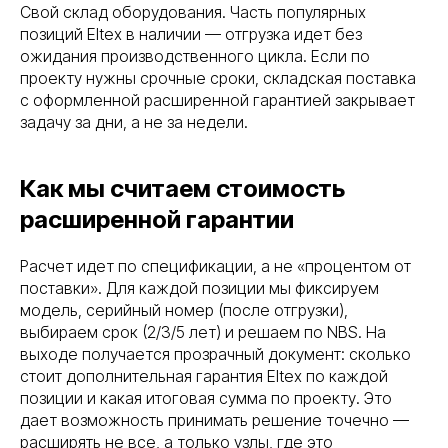
Свой склад оборудования. Часть популярных
позиций Eltex в наличии — отгрузка идет без
{ свяжитесь с нами }
ожидания производственного цикла. Если по
Остались вопросы?
проекту нужны срочные сроки, складская поставка
Оставьте заявку и мы
с оформленной расширенной гарантией закрывает
свяжемся с вами в
задачу за дни, а не за недели.
ближайшее время
Заполните форму, и мы проведём
Как мы считаем стоимость
бесплатный аудит: проверим серверы, сети
и системы безопасности, определим риски
расширенной гарантии
и предложим план перехода на
отечественное оборудование.
Расчет идет по спецификации, а не «процентом от
Ваше имя
поставки». Для каждой позиции мы фиксируем
модель, серийный номер (после отгрузки),
выбираем срок (2/3/5 лет) и решаем по NBS. На
выходе получается прозрачный документ: сколько
Ваш номер
стоит дополнительная гарантия Eltex по каждой
+7
позиции и какая итоговая сумма по проекту. Это
дает возможность принимать решение точечно —
Add file
расширять не все, а только узлы, где это