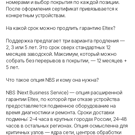
О нас
номерами и выбор покрытия по каждой позиции.
После оформления сертификат привязывается к
О компании
конкретным устройствам.
Контакты
Блог
На какой срок можно продлить гарантию Eltex?
Карта сайта
Оборудование
Поддержка предлагает три варианта продления —
Оборудование для инф. безопасности
2, 3 или 5 лет. Это срок сверх стандартных 12
Мультимедийные решения
месяцев заводской. Максимум, который можно
Системы электроснабжения
собрать без перерывов в покрытии, — 12 месяцев +
5 лет.
Видеонаблюдение
Оборудование для ЦОД
Что такое опция NBS и кому она нужна?
Источник бесперебойного питания
Серверное оборудование
NBS (Next Business Service) — опция расширенной
Системы хранения данных
гарантии Eltex, по которой при отказе устройства
Сетевое оборудование
предоставляется подменное оборудование на
Пользовательское оборудование
время диагностики и ремонта. Сроки доставки
Системы безопасности и СКУД
подмены: 2–4 часа в крупных городах России, 24–48
часов в остальных регионах. Опция осмысленна для
Политика конфиденциальности
Договор оферты ТКТД
критичных узлов — ядра сети, центров обработки
© 2026 ООО «Торговая компания ТЕСТ-ДРАЙВ». Все права