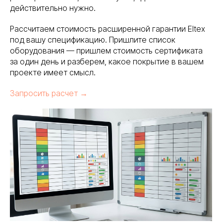
действительно нужно.
Я даю согласие на обработку персональных
данных в соответствии с
политикой
Рассчитаем стоимость расширенной гарантии Eltex
конфиденциальности
под вашу спецификацию. Пришлите список
оборудования — пришлем стоимость сертификата
Оставить заявку
за один день и разберем, какое покрытие в вашем
проекте имеет смысл.
В реестре
проверен
поставщи
Запросить расчет →
Телефон
8 (800) 302-34-73