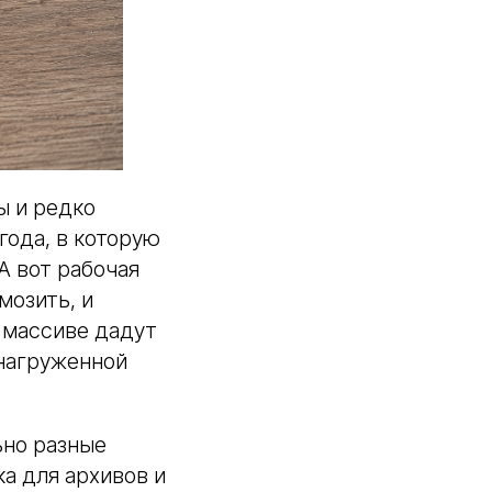
ы и редко
года, в которую
 А вот рабочая
мозить, и
 массиве дадут
 нагруженной
ьно разные
а для архивов и