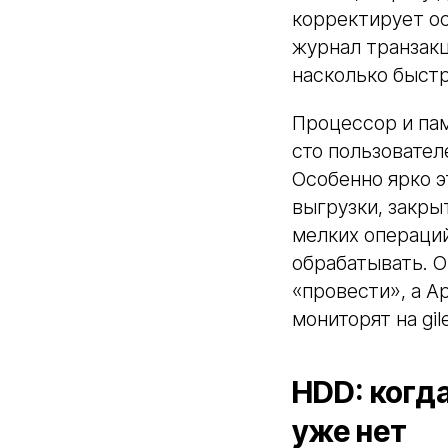
корректирует ос
журнал транзакц
насколько быстр
Процессор и пам
сто пользователе
Особенно ярко э
выгрузки, закры
мелких операций
обрабатывать. О
«провести», а A
мониторят на gil
HDD: когд
уже нет