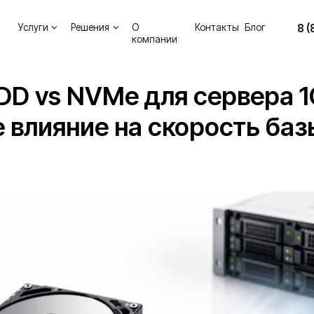
8 (800) 302-34-
уги
Решения
О
Контакты
Блог
компании
DD vs NVMe для сервера 1
 влияние на скорость баз