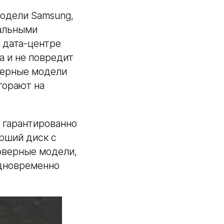
модели Samsung,
иальными
в дата-центре
а и не повредит
рверные модели
горают на
и гарантированно
ерший диск с
ерверные модели,
 одновременно