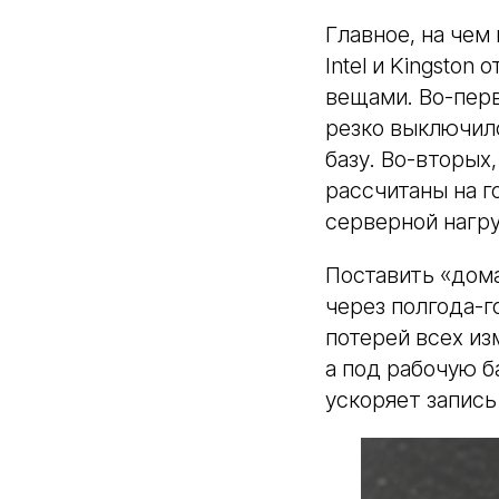
Главное, на чем
Intel и Kingsto
вещами. Во-перв
резко выключилс
базу. Во-вторых
рассчитаны на г
серверной нагру
Поставить «дома
через полгода-г
потерей всех из
а под рабочую б
ускоряет запись