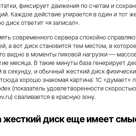
татки, фиксирует движения по счетам и сохран
ий. Каждое действие упирается в один и тот ж
о диск ответит «я записал».
ять современного сервера спокойно справляютс
й, а вот диск становится тем местом, в которое
то видно в моменты пиковой нагрузки — массо
тие месяца. В такие минуты база генерирует де
 в секунду, и обычный жесткий диск физически
тсюда хорошо знакомая картина: 1С «думает» 
pdex (показатель удовлетворенности скоростью
ev.ru) сваливается в красную зону.
а жесткий диск еще имеет смыс