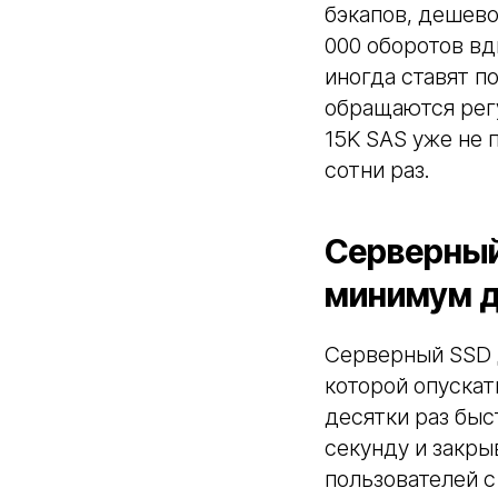
бэкапов, дешево
000 оборотов вд
иногда ставят п
обращаются регу
15K SAS уже не 
сотни раз.
Серверный
минимум д
Серверный SSD д
которой опускат
десятки раз быс
секунду и закры
пользователей с