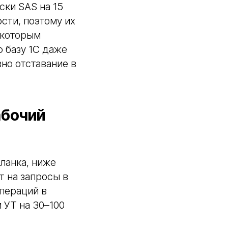
ски SAS на 15
сти, поэтому их
 которым
ю базу 1С даже
но отставание в
абочий
ланка, ниже
т на запросы в
пераций в
 УТ на 30–100