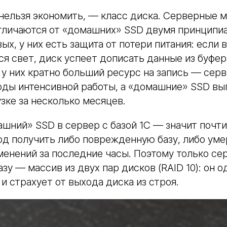
 нельзя экономить, — класс диска. Серверные 
n отличаются от «домашних» SSD двумя принцип
ых, у них есть защита от потери питания: если 
я свет, диск успеет дописать данные из буфер
, у них кратно больший ресурс на запись — се
оды интенсивной работы, а «домашние» SSD вы
зке за несколько месяцев.
шний» SSD в сервер с базой 1С — значит почт
од получить либо поврежденную базу, либо ум
менений за последние часы. Поэтому только с
азу — массив из двух пар дисков (RAID 10): он
 и страхует от выхода диска из строя.