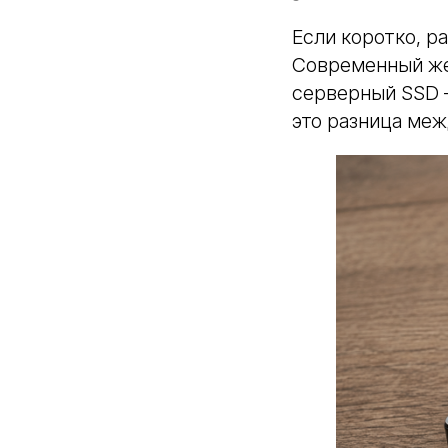
Если коротко, р
Современный жес
серверный SSD —
это разница меж