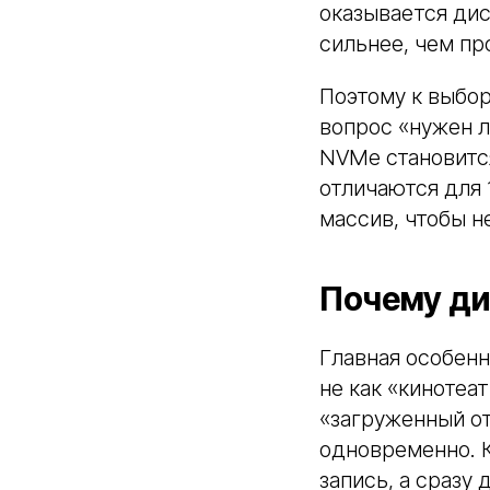
оказывается дис
сильнее, чем пр
Поэтому к выбор
вопрос «нужен л
NVMe становится
отличаются для 1
массив, чтобы н
Почему ди
Главная особенн
не как «кинотеа
«загруженный о
одновременно. К
запись, а сразу