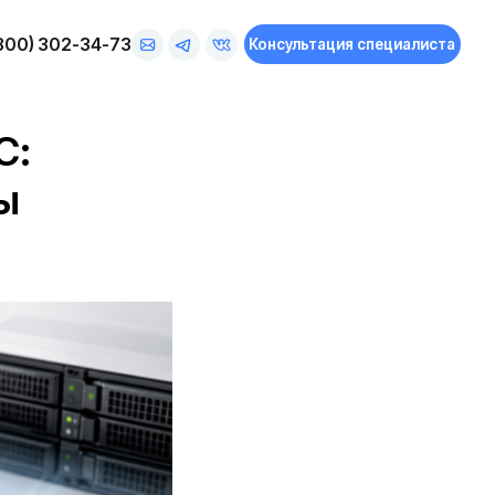
73
Консультация специалиста
С:
ы