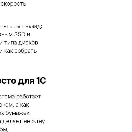
 скорость
пять лет назад:
рным SSD и
и типа дисков
и как собрать
сто для 1С
истема работает
ком, а как
их бумажек
 делает не одну
ры,