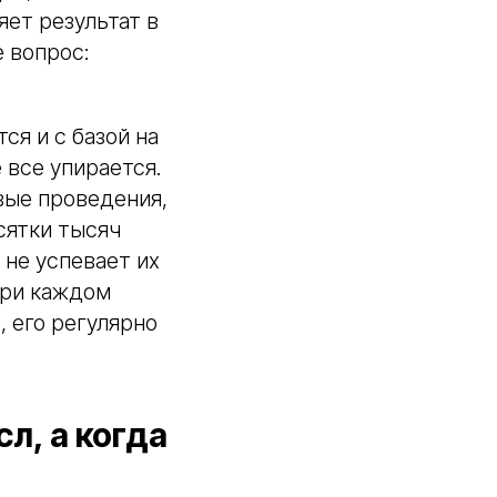
яет результат в
е вопрос:
я и с базой на
 все упирается.
вые проведения,
сятки тысяч
 не успевает их
при каждом
, его регулярно
л, а когда