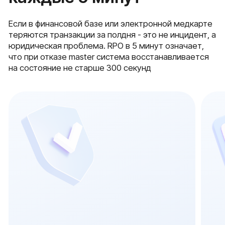
Подбираем сервер базы данных под
Собираем NVMe RAID 10 под
профиль нагрузки и требования по RPO
отдельный массив под бэк