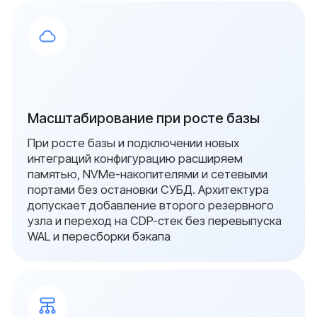
бесплатный аудит: проверим серверы, сети
и системы безопасности, определим риски
и предложим план перехода на
отечественное оборудование.
Ваше имя
Ваш номер
+7
Add file
Я даю согласие на обработку персональных
данных в соответствии с
политикой
конфиденциальности
Оставить заявку
В реестре
проверен