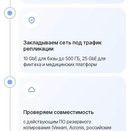
за 1 рабочий день
Специалисты Serverzilla подготовят
конфигурацию под профиль вашей
нагрузки, рассчитают сервер базы данных
под действующую СУБД и предложат стек
резервного копирования с RPO 5 минут
Ваше имя
Ваш номер
+7
Ваш вопрос
Add file