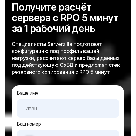
Услуги
Модернизация IT-инфраструктуры
Инженерные системы
Импортозамещение
Подбор серверного оборудования
Решения
Серверное оборудование для госучреждений
Серверное оборудование для коммерческих
организаций
Серверное оборудование для
интеграторов и партнеров
О нас
О компании
Контакты
Блог
Карта сайта
Оборудование
Оборудование для инф. безопасности