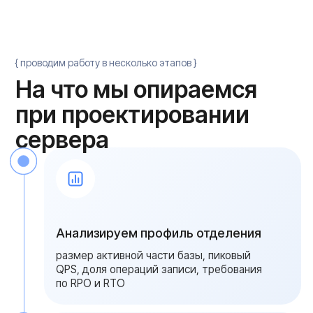
Настройка и ввод в
эксплуатацию
Инженеры Serverzilla собирают платформу,
прошивают узлы, ставят СУБД и настраивают
стек резервного копирования. Проверяем
регламент: снапшоты каждые 5 минут,
потоковая репликация на резервный узел,
инкременты каждый час, полный бэкап раз в
неделю. Платформа базируется на наших
серверах баз данных
- отдельной категории
под high-load с поддержкой стека репликации
Масштабирование при росте базы
При росте базы и подключении новых
интеграций конфигурацию расширяем
памятью, NVMe-накопителями и сетевыми
портами без остановки СУБД. Архитектура
допускает добавление второго резервного
узла и переход на CDP-стек без перевыпуска
WAL и пересборки бэкапа