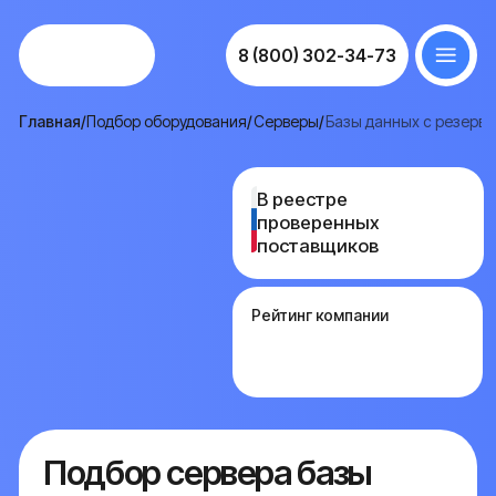
8 (800) 302-34-73
Главная
/
Подбор оборудования
/
Серверы
/
Базы данных с резервным копированием каждые 
В реестре
В реестре
проверенных
проверенных
поставщиков
поставщиков
Рейтинг компании
Подбор сервера базы
данных с резервным
копированием каждые
5 минут
Финансовая база, биллинг или электронные
медкарты - данные, которые нельзя терять
даже за час: совершённый платёж,