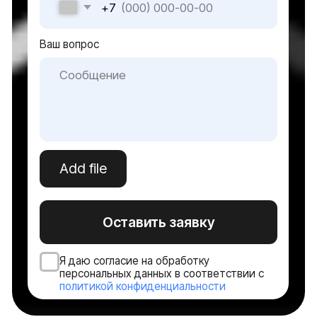
Мультимедийные решения
Системы электроснабжения
Видеонаблюдение
Оборудование для ЦОД
Источник бесперебойного питания
Серверное оборудование
Системы хранения данных
Сетевое оборудование
Пользовательское оборудование
Системы безопасности и СКУД
Политика конфиденциальности
Договор оферты ТКТД
© 2026 ООО «Торговая компания ТЕСТ-ДРАЙВ». Все права
защищены. Serverzilla — коммерческое обозначение ООО
«ТКТД»
Адрес: 160001, Вологодская область, городской округ город
Вологда, город Вологда, улица Мира, дом 40, помещение 4
ОГРН: 1233500000502
ИНН: 3525484526
Сделано в Rhino