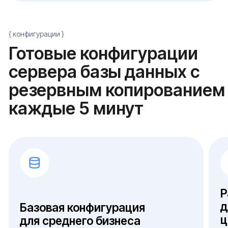
Проектируем дисковую подсистему
NVMe RAID 10 под master, отдельный SAS-
массив под бэкап-хранилище, ZFS или BTRFS
для быстрых снапшотов
Закладываем сеть под трафик
репликации
10 GbE для базы до 500 ГБ, 25 GbE для
финтеха и медицинских платформ
Проверяем совместимость
с действующим ПО резервного
копирования (Veeam, Acronis, российские