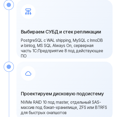
Мониторинг, аудит и тест
восстановления
Мы следим за состоянием бэкап-стека, лагом
репликации и целостностью снапшотов,
превентивно меняем накопители по SMART,
обновляем patch-релизы СУБД плановым
циклом. Раз в квартал проводим тестовое
восстановление - RPO 5 минут остаётся
реальной характеристикой. Для финтеха и
медицинских платформ закладываем
совместимые
решения резервного
копирования
под действующее ПО и
регламент 187-ФЗ
{ свяжитесь с нами }
Получите расчёт
сервера с RPO 5 минут