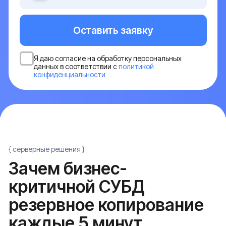
критичной СУБД
резервное копирование
каждые 5 минут
Если в финансовой базе или электронной медкарте
теряются транзакции за полдня - это не инцидент, а
юридическая проблема. RPO в 5 минут означает,
что при отказе master система восстанавливается
на состояние не старше 300 секунд
Сервер под требования
NVMe RAID и бэкап-