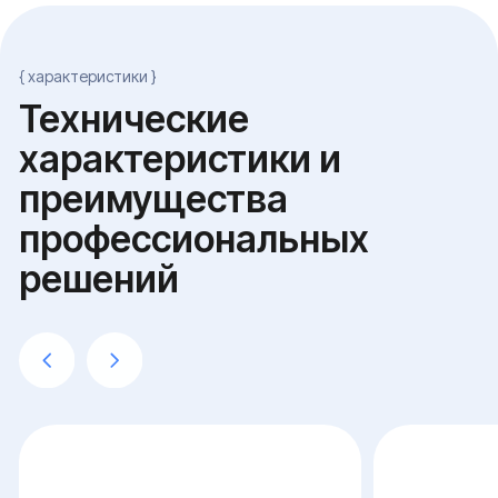
Расширенная кон
для финтеха и ме
Базовая конфигурация
центров
для среднего бизнеса
2U-платформа на 24 я
1U-платформа на 16 ядрах
и 128 ГБ ECC
серверного класса и 64 ГБ ECC
NVMe SSD в RAID 10 на 4 ТБ под
NVMe в RAID 10 под ma
основную базу и SAS SSD на 8 ТБ под
SAS-массив на 16 ТБ п
бэкап
Сеть 10 GbE и потоковая репликация
Сеть 25 GbE с агрега
на резервный узел; снапшоты ZFS
портов и отдельным к
каждые 5 минут
бэкап-хранилище
PostgreSQL или MySQL с настроенным
CDP-стек с потоковой
WAL shipping; лицензирование и
репликацией и снапшо
пусконаладка включены
резервную площадку
{ проводим работу в несколько этапов }