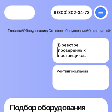
8 (800) 302-34-73
Главная
/
Оборудование
/
Сетевое оборудование
/
Отказоустойчивая сеть
В реестре
В реестре
проверенных
проверенных
поставщиков
поставщиков
Рейтинг компании
Подбор оборудования
для построения
отказоустойчивой сети
Когда корпоративная сеть собрана на одном
коммутаторе и одном маршрутизаторе, отказ
любой железки выводит из строя всю
инфраструктуру — на серверной нагрузке это