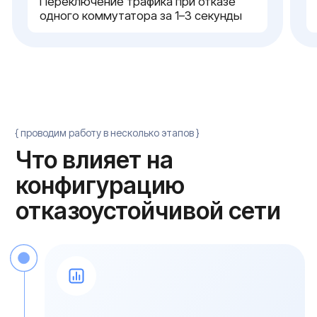
Проектирование
топологии и пусконаладка
Сначала аудируем текущую сеть и
проектируем целевую топологию без
единичных точек отказа. Согласовываем
схему подключения и матрицу
резервирования. После выезда инженеры
монтируют оборудование, настраивают MLAG,
VRRP и LACP по согласованной схеме. Перед
сдачей проводим контрольные тесты с
выключением каждого элемента под
нагрузкой
Масштабирование сети при росте
инфраструктуры
При росте числа стоек добавляем Leaf-
коммутаторы в фабрику Leaf-Spine без
переконфигурации существующих. Для