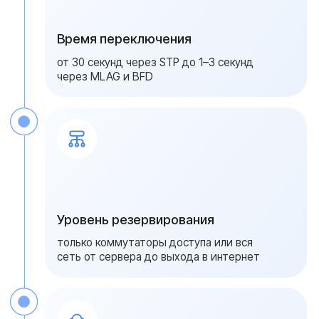
распределенных площадок собираем DCI
(Data Center Interconnect) через VXLAN
EVPN с растяжением L2-доменов.
Закладываем порты в Spine-коммутаторах
сразу при первичной установке
Мониторинг и тестовые переключения
После пусконаладки берем сеть на удаленное
сопровождение. Раз в квартал проводим
контрольное переключение — выключаем по
одному элементу и проверяем, что сервисы
не пропадают. По итогам обновляем
регламент реагирования и матрицу
резервирования с учетом изменений в
инфраструктуре