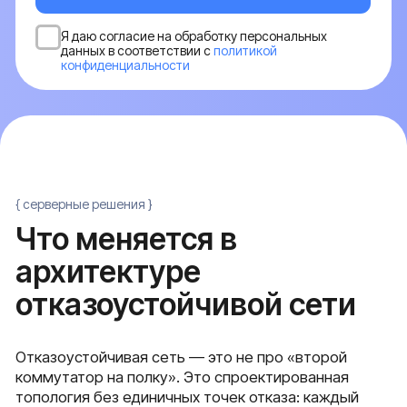
Отказоустойчивая сеть — это не про «второй
коммутатор на полку». Это спроектированная
топология без единичных точек отказа: каждый
сервер подключен двумя линками к двум разным
коммутаторам, каждый коммутатор подключен к
двум маршрутизаторам, и сами маршрутизаторы
работают в паре
Проектирование
отказоустойчивой топологии
Подбор коммутаторо
проектируем топологию без единичных
подбираем пару коммутато
точек отказа на уровне доступа и ядра
поддержкой MLAG для под