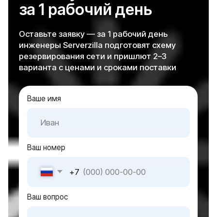
Услуги
Модернизация IT-инфраструктуры
Инженерные системы
Импортозамещение
Подбор серверного оборудования
Решения
Серверное оборудование для госучреждений
Серверное оборудование для коммерческих
организаций
Серверное оборудование для
интеграторов и партнеров
О нас
О компании
Контакты
Блог
Карта сайта
Оборудование