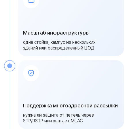
{ свяжитесь с нами }
Получите расчет
отказоустойчивой сети
за 1 рабочий день
Оставьте заявку — за 1 рабочий день
инженеры Serverzilla подготовят схему
резервирования сети и пришлют 2–3
варианта с ценами и сроками поставки
Ваше имя
Ваш номер
+7
Ваш вопрос