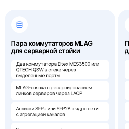
Поддержка многоадресной рассылки
нужна ли защита от петель через
STP/RSTP или хватает MLAG
Импортозамещение
для КИИ берем Eltex или QTECH из
реестра Минцифры с сертификатом
ФСТЭК
{ характеристики }
Технический сервис и внедрение
под ключ