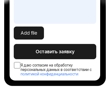
Оборудование для инф. безопасности
Мультимедийные решения
Системы электроснабжения
Видеонаблюдение
Оборудование для ЦОД
Источник бесперебойного питания
Серверное оборудование
Системы хранения данных
Сетевое оборудование
Пользовательское оборудование
Системы безопасности и СКУД
Политика конфиденциальности
Договор оферты ТКТД
© 2026 ООО «Торговая компания ТЕСТ-ДРАЙВ». Все права
защищены. Serverzilla — коммерческое обозначение ООО
«ТКТД»
Адрес: 160001, Вологодская область, городской округ город
Вологда, город Вологда, улица Мира, дом 40, помещение 4
ОГРН: 1233500000502
ИНН: 3525484526
Сделано в Rhino