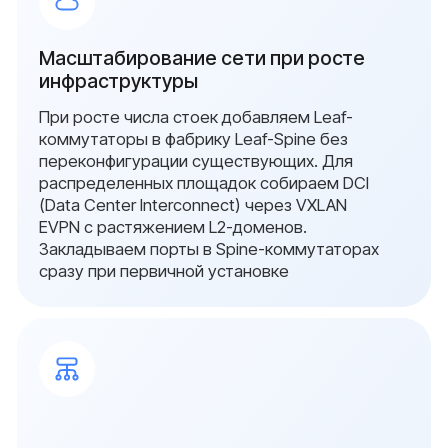
ближайшее время
Заполните форму, и мы проведём
бесплатный аудит: проверим серверы, сети
и системы безопасности, определим риски
и предложим план перехода на
отечественное оборудование.
Ваше имя
Ваш номер
+7
Add file
Я даю согласие на обработку персональных
данных в соответствии с
политикой
конфиденциальности
Оставить заявку