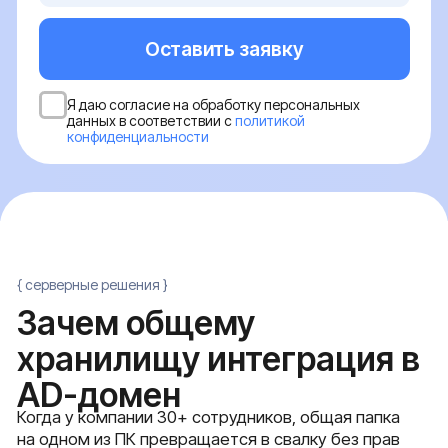
хранилищу интеграция в
AD-домен
Когда у компании 30+ сотрудников, общая папка
на одном из ПК превращается в свалку без прав
доступа, бэкапа и аудита. Файловый сервер с
интеграцией в AD закрывает эту проблему сразу
на нескольких уровнях: документы лежат в
одном месте, права на чтение и запись
назначаются группам AD, а обращения
логируются для расследований
Отказоустойчивое ф
Разграничение доступа к файлам
хранилище
Разворачиваем SMB-шары с NTFS-
Cобираем дисковую подсис
разграничением по доменным группам