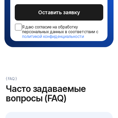
Системы хранения данных
Сетевое оборудование
Пользовательское оборудование
Системы безопасности и СКУД
Политика конфиденциальности
Договор оферты ТКТД
© 2026 ООО «Торговая компания ТЕСТ-ДРАЙВ». Все права
защищены. Serverzilla — коммерческое обозначение ООО
«ТКТД»
Адрес: 160001, Вологодская область, городской округ город
Вологда, город Вологда, улица Мира, дом 40, помещение 4
ОГРН: 1233500000502
ИНН: 3525484526
Сделано в Rhino