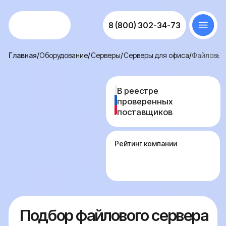
8 (800) 302-34-73
Главная
/
Оборудование
/
Серверы
/
Серверы для офиса
/
Файловый сервер для Active Directory
В реестре
В реестре
проверенных
проверенных
поставщиков
поставщиков
Рейтинг компании
Подбор файлового сервера
для домена Active Directory
— проектирование общего
хранилища с контролем
доступа
Общее хранилище в домене Active Directory