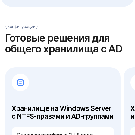
Отказоустойчивость и DR
наличие удаленных офисов или
требования к DR — нужен ли DFS-
кластер или достаточно одного узла с
бэкапом
Контроль доступа и аудит
требования к аудиту обращений — если
данные подпадают под ФЗ-152, настраиваем
журнал на уровне SACL с хранением и
ротацией