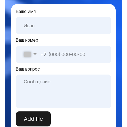
Решения
Серверное оборудование для госучреждений
Серверное оборудование для коммерческих
организаций
Серверное оборудование для
интеграторов и партнеров
О нас
О компании
Контакты
Блог
Карта сайта
Оборудование
Оборудование для инф. безопасности
Мультимедийные решения
Системы электроснабжения
Видеонаблюдение
Оборудование для ЦОД
Источник бесперебойного питания
Серверное оборудование