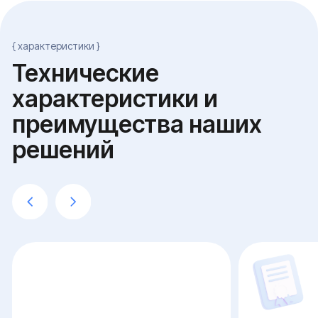
Хранилище на Windows Server
Хранилище на Sa
с NTFS-правами и AD-группами
интеграцией в AD
Стоечная платформа 2U, 8 ядер
Стоечная платформа 2
серверного класса, 32 ГБ ECC-
серверного класса, 6
памяти
NL-SAS RAID 10 объемом 8 ТБ под
ZFS RAID 10 объемом 1
актуальные документы, SATA RAID
встроенными снимкам
6 на 20 ТБ под архив
компрессией данных
Windows Server 2022 с ролью File
Astra Linux SE или RED
Server, NTFS-разграничение по
Минцифры, Samba 4 с 
доменным группам AD
AD через sssd
Теневые копии каждые 6 часов с
Наследование Window
хранением месяц, инкрементный бэкап
пересоздания прав, б
на изолированный узел
BorgBackup или Bacula
{ проводим работу в несколько этапов }
Что влияет на