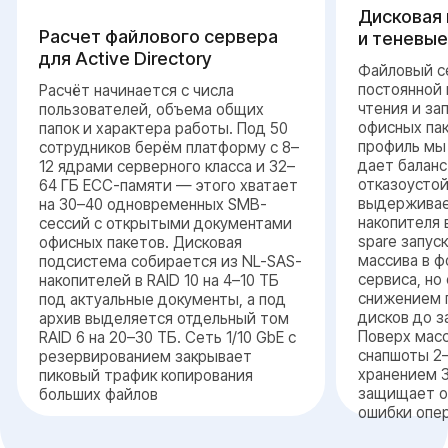
конфигурацию
файлового хранилища
2
Аудит структуры хранения
текущая структура папок и модель прав
доступа — аудируем до проектирования,
чтобы не переносить существующий
беспорядок в новую систему
Баланс скорости и объёма
cоотношение активных данных и архива —
определяет баланс между быстрым RAID
10 и ёмким RAID 6