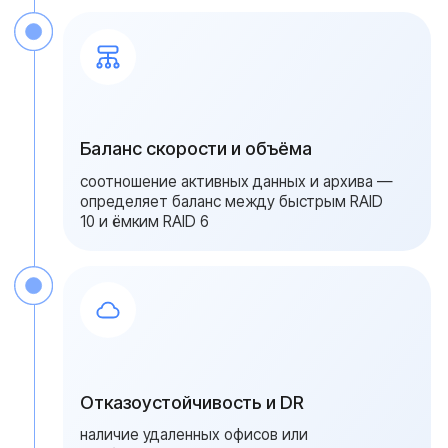
помогает обновлять прошивки и ОС,
отслеживать состояние накопителей по
SMART, проверять резервные копии и
анализировать журнал обращений к
чувствительным папкам
{ свяжитесь с нами }
Получите расчет
сервера для офиса
за 1 рабочий день
Специалисты Serverzilla подготовят
конфигурацию под объём данных и число
сотрудников. Мы рассчитаем дисковую
подсистему, схему резервного копирования
и предложим конфигурацию с запасом под
рост объема данных
Ваше имя