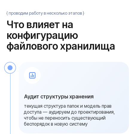
описанием прав доступа, бэкапов и регламента
восстановления файлов
Масштабирование при росте
объема общих папок
Платформа проектируется с запасом по
дисковым корзинам. При росте объема
актуальных данных подключаются
дополнительные накопители в существующий
массив или внешняя полка JBOD на 12–24 диска.
Перенос данных проводится в техническое
окно без потери прав доступа и истории
обращений
Мониторинг и аудит обращений
к файлам
Мы обеспечиваем удаленное
сопровождение и контроль состояния
инфраструктуры. Регулярный аудит