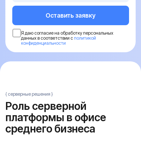
платформы в офисе
среднего бизнеса
В офисе среднего бизнеса 50 сотрудников
генерируют постоянную нагрузку на 1С с активной
бухгалтерией, почту с пиками в начале рабочего
дня и RDP-сессии для удаленных коллег. Единая
серверная платформа с виртуализацией закрывает
все эти сценарии без отдельных машин под
каждый сервис: один сервер вместо трёх
отдельных машин — один специалист вместо трёх,
одно расписание бэкапов вместо трёх