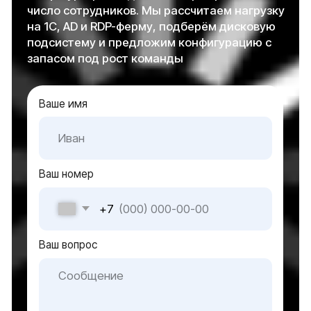
Импортозамещение
Подбор серверного оборудования
Решения
Серверное оборудование для госучреждений
Серверное оборудование для коммерческих
организаций
Серверное оборудование для
интеграторов и партнеров
О нас
О компании
Контакты
Блог
Карта сайта
Оборудование
Оборудование для инф. безопасности
Мультимедийные решения
Системы электроснабжения
Видеонаблюдение