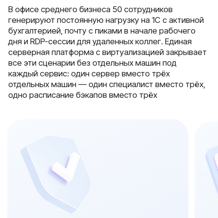
Ресурсы под виртуа
AD-домен
сервисы
организация AD-домена с групповыми
выделение 64–128 ГБ ECC-
политиками и единым входом для 50
изолированные среды с 1С
учетных записей
сервисом и почтой