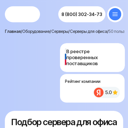
8 (800) 302-34-73
Главная
/
Оборудование
/
Серверы
/
Серверы для офиса
/
50 пользователей
В реестре
В реестре
проверенных
проверенных
поставщиков
поставщиков
Рейтинг компании
Подбор сервера для офиса
на 50 человек —
проектирование
инфраструктуры среднего
бизнеса
50 пользователей одновременно работают в