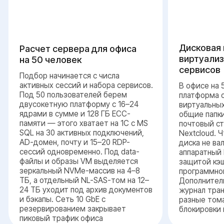
Что влияет на
конфигурацию сервера
для 50 человек
У
Нагрузка на 1С и MS SQL
Число активных сессий в 1С в пик и характер
закрытия периода — от этого зависит
объем буферного пула MS SQL и разнесение
томов
Удалённая работа через RDP
Наличие удалённых сотрудников и набор
приложений в RDP-сессии — определяет
нужна ли отдельная VM под терминальную