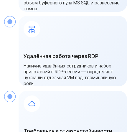
Мониторинг и аудит системы
Мы обеспечиваем удаленное
сопровождение и контроль состояния
инфраструктуры. Регулярный аудит помогает
обновлять прошивки и СУБД, отслеживать
состояние накопителей по SMART и
проверять резервные копии — это снижает
риск простоя бизнеса в часы пик
{ свяжитесь с нами }
Получите расчет
сервера для офиса
за 1 рабочий день
Специалисты Serverzilla подготовят
конфигурацию под ваш набор сервисов и
число сотрудников. Мы рассчитаем нагрузку
на 1С, AD и RDP-ферму, подберём дисковую
подсистему и предложим конфигурацию с
запасом под рост команды