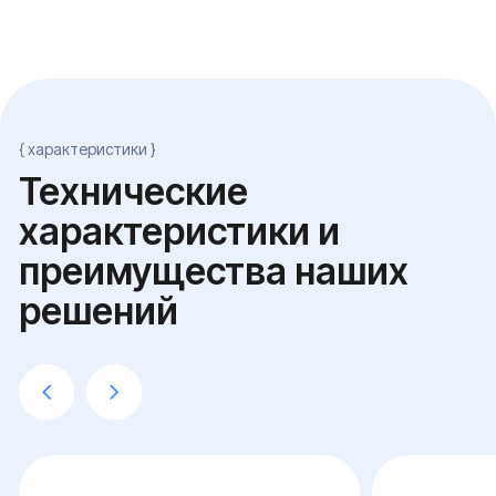
Единая платформа с
AD-доменом и
СУБД-сервер под
файловым сервисом
Бухгалтерию и УТ
Стоечная платформа 2U, 16 ядер
Двусокетная платформ
серверного класса, 64 ГБ ECC-
серверного класса, 12
памяти
памяти под буферный 
NVMe RAID 10 объемом 4 ТБ
Три отдельных тома 
под активные документы и
data-файлы, tempdb и
VM, NL-SAS RAID 6 на 12 ТБ
транзакций — без кон
под архив
диск при закрытии пе
AD-домен с групповыми политиками,
MS SQL Server или Pos
единый вход для 50 учетных записей,
1С:Предприятие 8 на 
NTFS-разграничение по отделам
одновременных подк
Резервированный блок питания, ИБП с
Резервная реплика с
автоматическим завершением
проверкой восстановл
сервисов при пропадании питания
инкрементный бэкап 
{ проводим работу в несколько этапов }