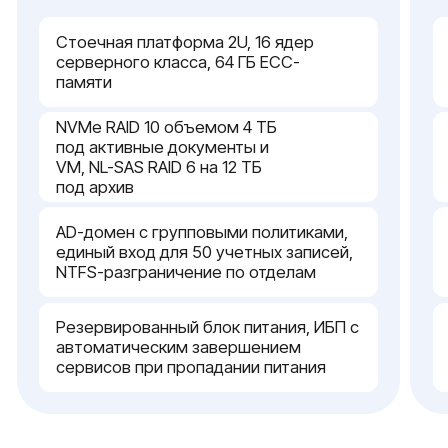
Масштабирование под рост
компании
Горизонт роста — платформа
проектируется с запасом по слотам
памяти и дисков под команду до 100
человек
{ сервисное обслуживание }
Технический сервис и
внедрение сервера под ключ
Настройка и ввод в
эксплуатацию
Инженеры Serverzilla передают сервер под
ключ. Сначала выполняем сборку и прошивку
узлов, разворачиваем виртуализацию и
поднимаем AD-домен с групповыми
политиками. Дальше инсталлируем 1С, MS SQL,