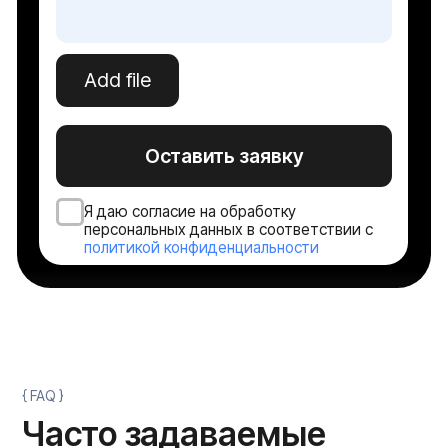
Оборудование для ЦОД
Источник бесперебойного питания
Серверное оборудование
Системы хранения данных
Сетевое оборудование
Пользовательское оборудование
Системы безопасности и СКУД
Политика конфиденциальности
Договор оферты ТКТД
© 2026 ООО «Торговая компания ТЕСТ-ДРАЙВ». Все права
защищены. Serverzilla — коммерческое обозначение ООО
«ТКТД»
Адрес: 160001, Вологодская область, городской округ город
Вологда, город Вологда, улица Мира, дом 40, помещение 4
ОГРН: 1233500000502
ИНН: 3525484526
Сделано в Rhino