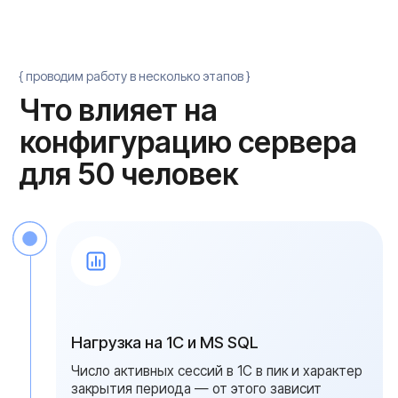
почту и RDP-сервис, переносим действующие
базы и настраиваем расписание бэкапа. После
пусконаладки вы получаете runbook и
обученную смену администрирования
Масштабирование при росте
офиса до 100+ пользователей
Двусокетная платформа допускает
расширение памяти до 256 ГБ или 512 ГБ и
добавление NVMe-массива под рост базы. При
выходе за 100 человек целесообразно
разнести 1С и RDP по разным узлам с
балансировкой сессий — мы заранее
закладываем сетевую инфраструктуру под
такой переход