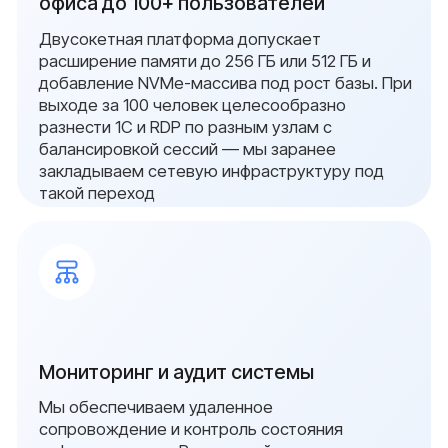
отечественное оборудование.
Ваше имя
Ваш номер
+7
Add file
Я даю согласие на обработку персональных
данных в соответствии с
политикой
конфиденциальности
Оставить заявку
В реестре
проверен
поставщи